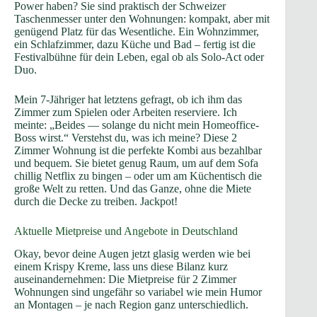
Power haben? Sie sind praktisch der Schweizer
Taschenmesser unter den Wohnungen: kompakt, aber mit
genügend Platz für das Wesentliche. Ein Wohnzimmer,
ein Schlafzimmer, dazu Küche und Bad – fertig ist die
Festivalbühne für dein Leben, egal ob als Solo-Act oder
Duo.
Mein 7-Jähriger hat letztens gefragt, ob ich ihm das
Zimmer zum Spielen oder Arbeiten reserviere. Ich
meinte: „Beides — solange du nicht mein Homeoffice-
Boss wirst.“ Verstehst du, was ich meine? Diese 2
Zimmer Wohnung ist die perfekte Kombi aus bezahlbar
und bequem. Sie bietet genug Raum, um auf dem Sofa
chillig Netflix zu bingen – oder um am Küchentisch die
große Welt zu retten. Und das Ganze, ohne die Miete
durch die Decke zu treiben. Jackpot!
Aktuelle Mietpreise und Angebote in Deutschland
Okay, bevor deine Augen jetzt glasig werden wie bei
einem Krispy Kreme, lass uns diese Bilanz kurz
auseinandernehmen: Die Mietpreise für 2 Zimmer
Wohnungen sind ungefähr so variabel wie mein Humor
an Montagen – je nach Region ganz unterschiedlich.