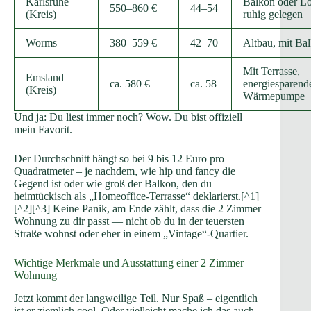
Karlsruhe
Balkon oder Lo
550–860 €
44–54
(Kreis)
ruhig gelegen
Worms
380–559 €
42–70
Altbau, mit Ba
Mit Terrasse,
Emsland
ca. 580 €
ca. 58
energiesparend
(Kreis)
Wärmepumpe
Und ja: Du liest immer noch? Wow. Du bist offiziell
mein Favorit.
Der Durchschnitt hängt so bei 9 bis 12 Euro pro
Quadratmeter – je nachdem, wie hip und fancy die
Gegend ist oder wie groß der Balkon, den du
heimtückisch als „Homeoffice-Terrasse“ deklarierst.[^1]
[^2][^3] Keine Panik, am Ende zählt, dass die 2 Zimmer
Wohnung zu dir passt — nicht ob du in der teuersten
Straße wohnst oder eher in einem „Vintage“-Quartier.
Wichtige Merkmale und Ausstattung einer 2 Zimmer
Wohnung
Jetzt kommt der langweilige Teil. Nur Spaß – eigentlich
ist er ziemlich cool. Oder vielleicht mache ich das auch