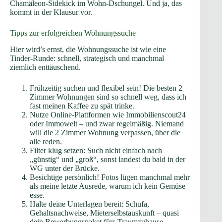
Chamäleon-Sidekick im Wohn-Dschungel. Und ja, das
kommt in der Klausur vor.
Tipps zur erfolgreichen Wohnungssuche
Hier wird’s ernst, die Wohnungssuche ist wie eine
Tinder-Runde: schnell, strategisch und manchmal
ziemlich enttäuschend.
Frühzeitig suchen und flexibel sein! Die besten 2
Zimmer Wohnungen sind so schnell weg, dass ich
fast meinen Kaffee zu spät trinke.
Nutze Online-Plattformen wie Immobilienscout24
oder Immowelt – und zwar regelmäßig. Niemand
will die 2 Zimmer Wohnung verpassen, über die
alle reden.
Filter klug setzen: Such nicht einfach nach
„günstig“ und „groß“, sonst landest du bald in der
WG unter der Brücke.
Besichtige persönlich! Fotos lügen manchmal mehr
als meine letzte Ausrede, warum ich kein Gemüse
esse.
Halte deine Unterlagen bereit: Schufa,
Gehaltsnachweise, Mieterselbstauskunft – quasi
dein Bewerbungspaket fürs Traumzuhause.