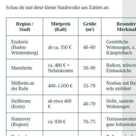
Schau dir mal diese kleine Staubwolke aus Zahlen an:
Region /
Mietpreis
Größe
Besonder
Stadt
(Kalt)
(m²)
Merkmal
Enzkreis
Gemütliche
(Baden-
ab ca. 350 €
40–60
Wohnungen, z. 
Württemberg)
Kämpfelbach
ca. 480 € +
Balkon, teilwei
Mannheim
50–90
Nebenkosten
Einbauküche
Mülheim an
Neubau mit Ba
400–1.050 €
33–79
der Ruhr
teils möbliert
Heilbronn
ab etwa 400
Helle, sanierte
40–70
(Kreis)
€
Wohnungen
Hannover
Terrassenwohn
ca. 930 €
70–75
(Region)
gute Infrastrukt