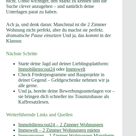
nicht. Umso wichtiger, den Markt zu kennen und die
Suche clever anzugehen – und natürlich deine
Unterlagen parat zu haben.
Ach ja, und denk daran: Manchmal ist die 2 Zimmer
Wohnung nicht perfekt, aber du machst sie perfekt.
dramatische Pause einsetzen
Und ja, das
kommt
in der
Klausur.
Nächste Schritte
Starte deine Jagd auf deiner Lieblingsplattform:
Immobilienscout24
oder
Immowelt
Check Förderprogramme und Bauprojekte in
deiner Gegend – Geldgeschenke nehmen wir ja
alle gerne.
Und ja, bereite deine Bewerbungsunterlagen vor –
sie bringen dich schneller ins Traumzuhause als
Kaffeesatzlesen.
Weiterführende Links und Quellen
Immobilienscout24 – 2 Zimmer Wohnungen
Immowelt – 2 Zimmer Wohnungen mieten
Immomorgen – 2 Zimmer Wohnungen Mannheim